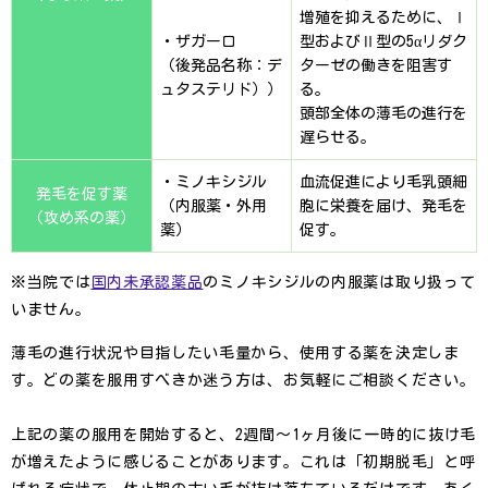
増殖を抑えるために、Ⅰ
・ザガーロ
型およびⅡ型の5αリダク
（後発品名称：デ
ターゼの働きを阻害す
ュタステリド））
る。
頭部全体の薄毛の進行を
遅らせる。
・ミノキシジル
血流促進により毛乳頭細
発毛を促す薬
（内服薬・外用
胞に栄養を届け、発毛を
（攻め系の薬）
薬）
促す。
※当院では
国内未承認薬品
のミノキシジルの内服薬は取り扱って
いません。
薄毛の進行状況や目指したい毛量から、使用する薬を決定しま
す。どの薬を服用すべきか迷う方は、お気軽にご相談ください。
上記の薬の服用を開始すると、2週間〜1ヶ月後に一時的に抜け毛
が増えたように感じることがあります。これは「初期脱毛」と呼