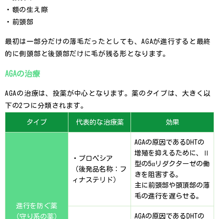
・額の生え際
・前頭部
最初は一部分だけの薄毛だったとしても、AGAが進行すると最終
的に側頭部と後頭部だけに毛が残る形となります。
AGAの治療
AGAの治療は、投薬が中心となります。薬のタイプは、大きく以
下の2つに分類されます。
タイプ
代表的な治療薬
効果
AGAの原因であるDHTの
増殖を抑えるために、Ⅱ
・プロペシア
型の5αリダクターゼの働
（後発品名称：フ
きを阻害する。
ィナステリド）
主に前頭部や頭頂部の薄
毛の進行を遅らせる。
進行を防ぐ薬
AGAの原因であるDHTの
（守り系の薬）