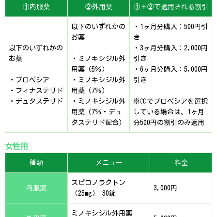
①内服薬
②外用薬
①＋②で適用される割引
以下のいずれかの
・1ヶ月分購入：500円引
お薬
き
以下のいずれかの
・3ヶ月分購入：2,000円
お薬
・ミノキシジル外
引き
用薬（5％）
・6ヶ月分購入：5,000円
・プロペシア
・ミノキシジル外
引き
・フィナステリド
用薬（7％）
・デュタステリド
・ミノキシジル外
※①でプロペシアを選択
用薬（7％・デュ
している場合は、1ヶ月
タステリド配合）
分500円の割引のみ適用
女性用
種類
メニュー
料金
スピロノラクトン
内服薬
3,000円
（25mg） 30錠
ミノキシジル外用薬