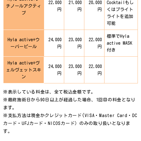
22,000
21,000
20,000
Cocktailもし
チノールアクティ
円
円
円
くはブライト
ブ
ライトを追加
可能
標準でHyla
Hyla active+ウ
24,000
23,000
22,000
active MASK
ーバーピール
円
円
円
付き
Hyla active+ヴ
24,000
23,000
22,000
ェルヴェットスキ
円
円
円
ン
※表示している料金は、全て税込金額です。
※最終施術日から90日以上が経過した場合、1回目の料金となり
ます。
※支払方法は現金かクレジットカード(VISA・Master Card・DC
カード・UFJカード・NICOSカード）のみの取り扱いとなりま
す。