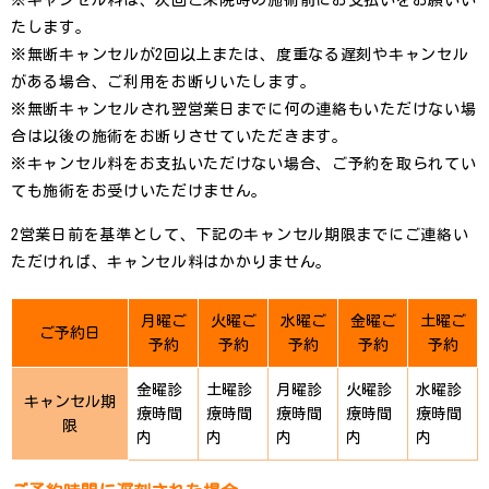
たします。
※無断キャンセルが2回以上または、度重なる遅刻やキャンセル
がある場合、ご利用をお断りいたします。
※無断キャンセルされ翌営業日までに何の連絡もいただけない場
合は以後の施術をお断りさせていただきます。
※キャンセル料をお支払いただけない場合、ご予約を取られてい
ても施術をお受けいただけません。
2営業日前を基準として、下記のキャンセル期限までにご連絡い
ただければ、キャンセル料はかかりません。
月曜ご
火曜ご
水曜ご
金曜ご
土曜ご
ご予約日
予約
予約
予約
予約
予約
金曜診
土曜診
月曜診
火曜診
水曜診
キャンセル期
療時間
療時間
療時間
療時間
療時間
限
内
内
内
内
内