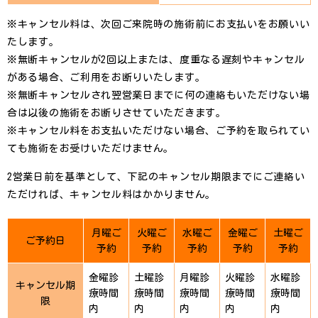
※キャンセル料は、次回ご来院時の施術前にお支払いをお願いい
たします。
※無断キャンセルが2回以上または、度重なる遅刻やキャンセル
がある場合、ご利用をお断りいたします。
※無断キャンセルされ翌営業日までに何の連絡もいただけない場
合は以後の施術をお断りさせていただきます。
※キャンセル料をお支払いただけない場合、ご予約を取られてい
ても施術をお受けいただけません。
2営業日前を基準として、下記のキャンセル期限までにご連絡い
ただければ、キャンセル料はかかりません。
月曜ご
火曜ご
水曜ご
金曜ご
土曜ご
ご予約日
予約
予約
予約
予約
予約
金曜診
土曜診
月曜診
火曜診
水曜診
キャンセル期
療時間
療時間
療時間
療時間
療時間
限
内
内
内
内
内