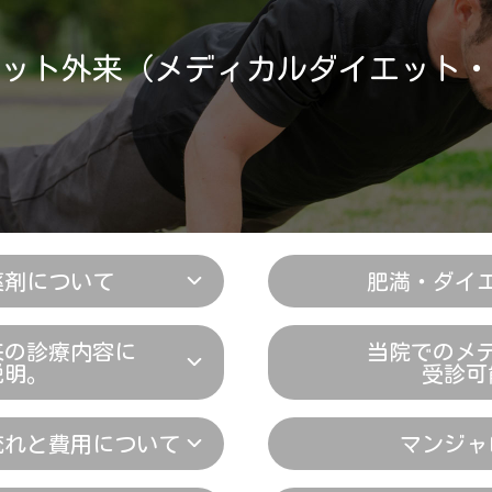
ット外来（メディカルダイエット・
薬剤について
肥満・ダイ
来の診療内容に
当院でのメ
説明。
受診可
流れと費用について
マンジャ