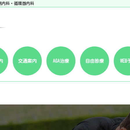
病内科・循環器内科
内
交通案内
AGA治療
自由診療
WEB