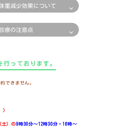
体重減少効果について
診療の注意点
を行っております。
予約できません。
。）
（土）
の
9時30分～12時30分・16時～