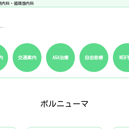
病内科・循環器内科
内
交通案内
AGA治療
自由診療
WEB
ボルニューマ